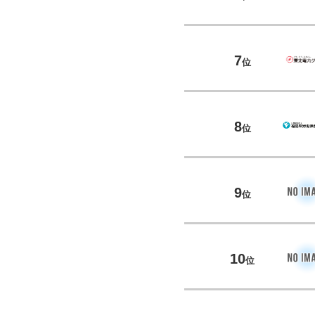
7
位
8
位
9
位
10
位