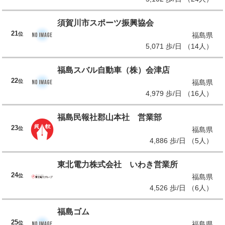
須賀川市スポーツ振興協会
21
位
福島県
5,071 歩/日 （14人）
福島スバル自動車（株）会津店
22
位
福島県
4,979 歩/日 （16人）
福島民報社郡山本社 営業部
23
位
福島県
4,886 歩/日 （5人）
東北電力株式会社 いわき営業所
24
位
福島県
4,526 歩/日 （6人）
福島ゴム
25
位
福島県