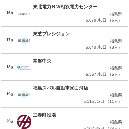
東北電力ＮＷ相双電力センター
16
位
福島県
5,678 歩/日 （6人）
東芝プレシジョン
17
位
福島県
5,649 歩/日 （8人）
常磐中央
18
位
福島県
5,367 歩/日 （5人）
福島スバル自動車㈱白河店
19
位
福島県
5,115 歩/日 （11人）
三春町役場
20
位
福島県
5,102 歩/日 （24人）