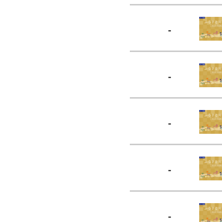
-
-
-
-
-