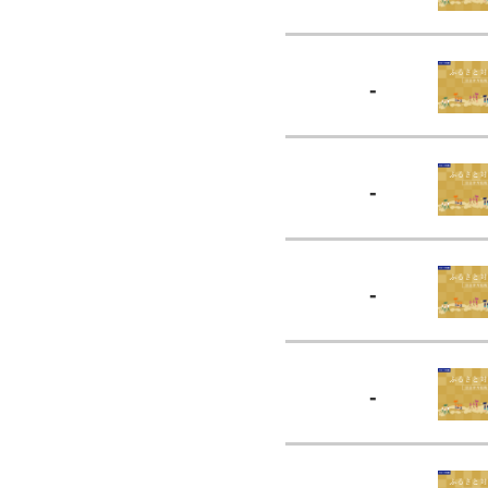
-
-
-
-