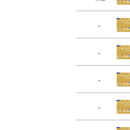
-
-
-
-