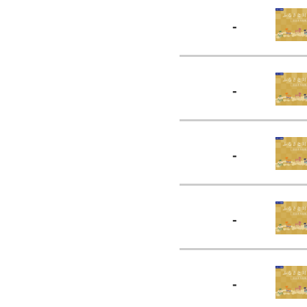
-
-
-
-
-