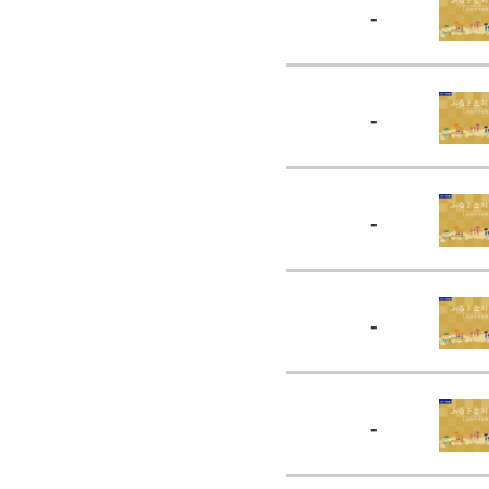
-
-
-
-
-